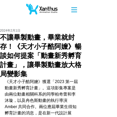
2024年2月1日
不讓畢製動畫，畢業就封
存！《天才小子酷阿嬤》暢
談如何提案「動畫新秀孵育
計畫」，讓畢製動畫放大格
局變影集
《天才小子酷阿嬤》獲選「
2023 第一屆
動畫新秀孵育計畫
」。這項影集專案是
由兩位動畫相關科系的同學柏奇蕾和李
沐璇，以及
冉色斯動畫
的執行導演 
Amber 共同合作。兩位應屆畢業生得知
孵育計畫的消息，是在新一代設計展