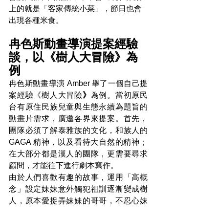
上的就是「客家傳統小菜」，節日也會
出現各種米食。
冉色斯動畫導演提案經驗
談，以《樹人大冒險》為
例
冉色斯動畫導演 Amber 舉了一個自己提
案經驗
《樹人大冒險
》
為例。當初原民
台有原住民族兒童與生態永續為題旨的
動畫片需求，廣邀各界來提案。首先，
團隊必須了解泰雅族的文化，和族人的 
GAGA 精神，以及看待大自然的精神；
在大部分都是漢人的團隊，更需要尋求
顧問，才能往下進行劇本寫作。
由於人們喜歡有趣的故事，運用「高概
念」設定妹妹意外觸犯祖訓逐漸變成樹
人，原本愛捉弄妹妹的哥哥，不忍心妹
妹變成植物，因此兄妹同心協力，渡過